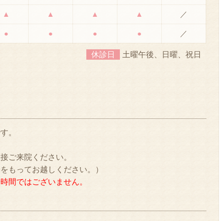
▲
▲
▲
▲
／
●
●
●
●
／
休診日
土曜午後、日曜、祝日
です。
直接ご来院ください。
裕をもってお越しください。）
始時間ではございません。