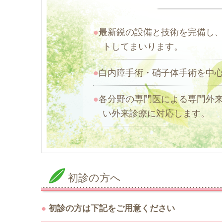
●
最新鋭の設備と技術を完備し
トしてまいります。
●
白内障手術・硝子体手術を中
●
各分野の専門医による専門外
い外来診療に対応します。
初診の方へ
●
初診の方は下記をご用意ください