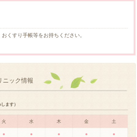
、おくすり手帳等をお持ちください。
リニック情報
めします）
火
水
木
金
土
●
●
●
●
●